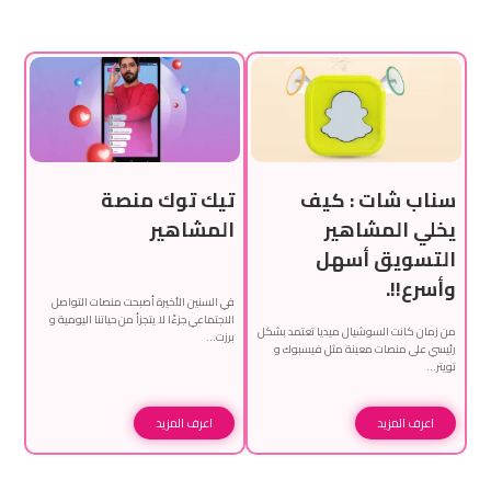
سناب شات : كيف
تيك توك منصة
يخلي المشاهير
المشاهير
التسويق أسهل
وأسرع!!.
في السنين الأخيرة أصبحت منصات التواصل
الاجتماعي جزءًا لا يتجزأ من حياتنا اليومية و
من زمان كانت السوشيال ميديا تعتمد بشكل
برزت…
رئيسي على منصات معينة مثل فيسبوك و
تويتر…
اعرف المزيد
اعرف المزيد